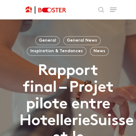
General
General News
Inspiration & Tendances
News
Rapport
final – Projet
pilote entre
HotellerieSuisse