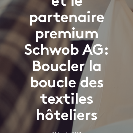
et le
partenaire
premium
Schwob AG:
Boucler la
boucle des
textiles
hôteliers