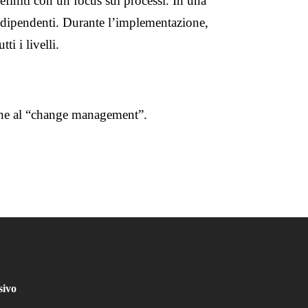
 definiti con un focus sui processi. In una
dei dipendenti. Durante l’implementazione,
ti i livelli.
zione al “change management”.
sivo