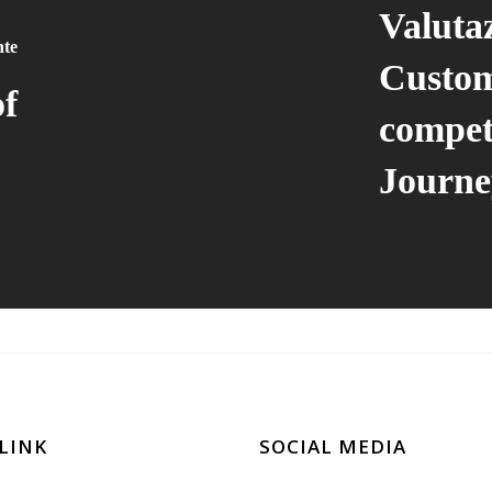
Valutaz
nte
Custom
f
compet
Journe
LINK
SOCIAL MEDIA