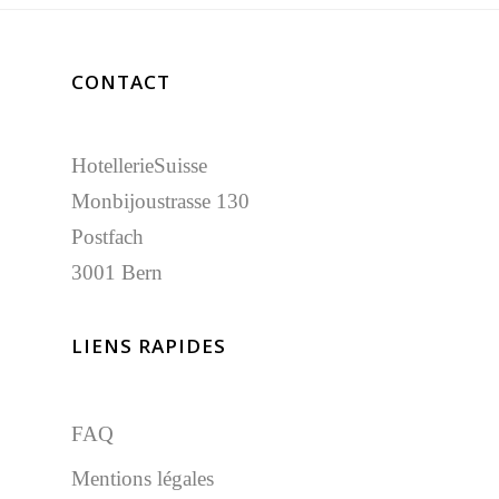
CONTACT
Idée
HotellerieSuisse
À propos de nous
Monbijoustrasse 130
FR
Postfach
DE
3001 Bern
IT
EN
LIENS RAPIDES
FAQ
Mentions légales