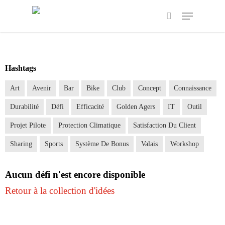
Hashtags
Art
Avenir
Bar
Bike
Club
Concept
Connaissance
Durabilité
Défi
Efficacité
Golden Agers
IT
Outil
Projet Pilote
Protection Climatique
Satisfaction Du Client
Sharing
Sports
Système De Bonus
Valais
Workshop
Aucun défi n'est encore disponible
Retour à la collection d'idées