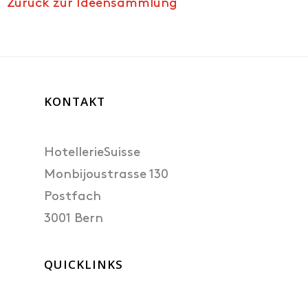
Zurück zur Ideensammlung
KONTAKT
Ideen
DE
HotellerieSuisse
FR
Monbijoustrasse 130
IT
Postfach
3001 Bern
EN
QUICKLINKS