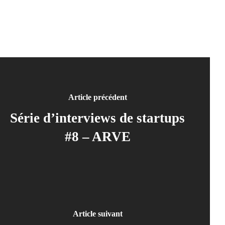
Idée
À propos de nous
FR
Article précédent
DE
Série d’interviews de startups
IT
#8 – ARVE
EN
Article suivant