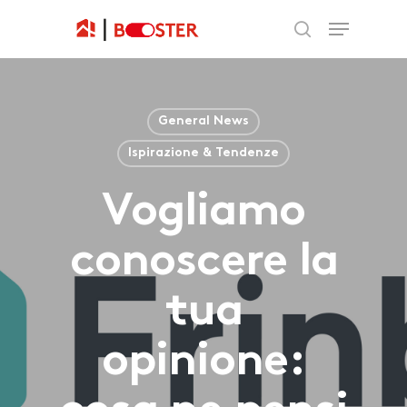
General News
Ispirazione & Tendenze
Vogliamo
conoscere la
tua
opinione: