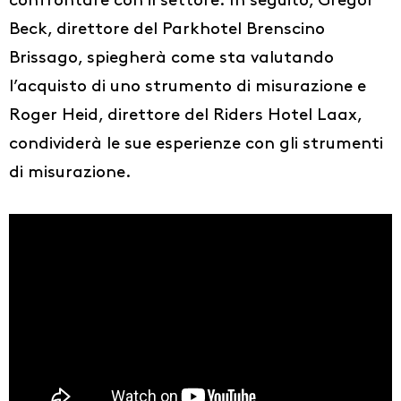
confrontare con il settore. In seguito, Gregor
Idee
Beck, direttore del Parkhotel Brenscino
Chi siamo
Brissago, spiegherà come sta valutando
l’acquisto di uno strumento di misurazione e
IT
Roger Heid, direttore del Riders Hotel Laax,
DE
condividerà le sue esperienze con gli strumenti
FR
di misurazione.
EN