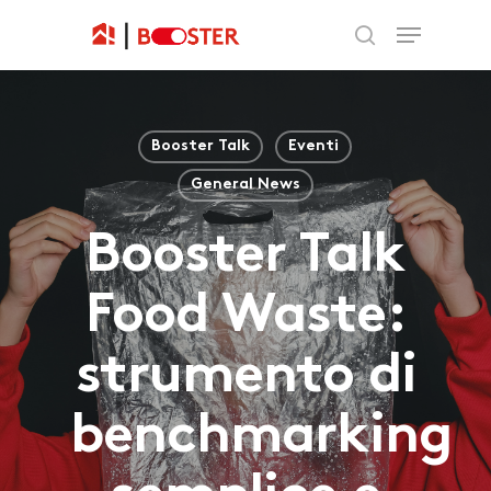
Booster Talk
Eventi
General News
Booster Talk
Food Waste:
strumento di
benchmarking