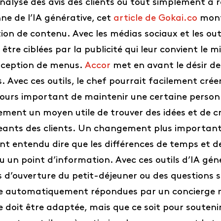
nalyse des avis des clients ou tout simplement à 
nne de l’IA générative, cet
article de Gokai.co
montr
ion de contenu. Avec les médias sociaux et les outi
être ciblées par la publicité qui leur convient le
onception de menus.
Accor
met en avant le désir de
s. Avec ces outils, le chef pourrait facilement cr
jours important de maintenir une certaine personn
ement un moyen utile de trouver des idées et de cr
nts des clients. Un changement plus important es
t entendu dire que les différences de temps et d
u un point d’information. Avec ces outils d’IA gé
 d’ouverture du petit-déjeuner ou des questions s
re automatiquement répondues par un concierge 
che doit être adaptée, mais que ce soit pour souten